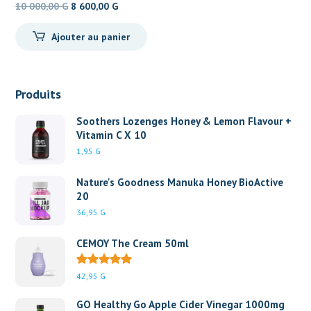
Le
Le
10 000,00
G
8 600,00
G
prix
prix
Ajouter au panier
initial
actuel
était :
est :
10
8
000,00 G.
600,00 G.
Produits
Soothers Lozenges Honey & Lemon Flavour +
Vitamin C X 10
1,95
G
Nature's Goodness Manuka Honey BioActive
20
36,95
G
CEMOY The Cream 50ml
42,95
G
GO Healthy Go Apple Cider Vinegar 1000mg