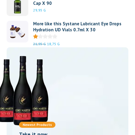
Cap X 90
29,95
G
More like this Systane Lubricant Eye Drops
Hydration UD Vials 0.7ml X 30
Le
Le
21,95
G
18,75
G
prix
prix
initial
actuel
était :
est :
21,95 G.
18,75 G.
Newest Products
Take it now