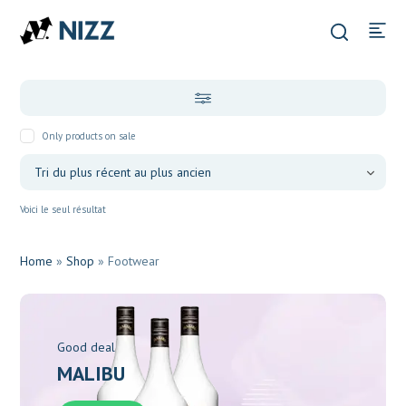
Only products on sale
Voici le seul résultat
Home
»
Shop
»
Footwear
Good deal
MALIBU